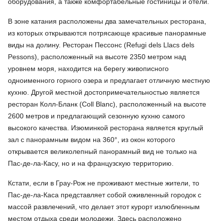
оборудования, а также комфортабельные гостиницы и отели.
В зоне катания расположены два замечательных ресторана,
из которых открываются потрясающе красивые панорамные
виды на долину. Ресторан Пессонс (Refugi dels Llacs dels
Pessons), расположенный на высоте 2350 метром над
уровнем моря, находится на берегу живописного
одноименного горного озера и предлагает отличную местную
кухню. Другой местной достопримечательностью является
ресторан Колл-Бланк (Coll Blanc), расположенный на высоте
2600 метров и предлагающий сезонную кухню самого
высокого качества. Изюминкой ресторана является круглый
зал с панорамным видом на 360°, из окон которого
открывается великолепный панорамный вид не только на
Пас-де-ла-Касу, но и на французскую территорию.
Кстати, если в Грау-Рож не проживают местные жители, то
Пас-де-ла-Каса представляет собой оживленный городок с
массой развлечений, что делает этот курорт излюбленным
местом отдыха среди молодежи. Здесь расположено