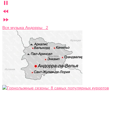



Вся музыка Андорры 2