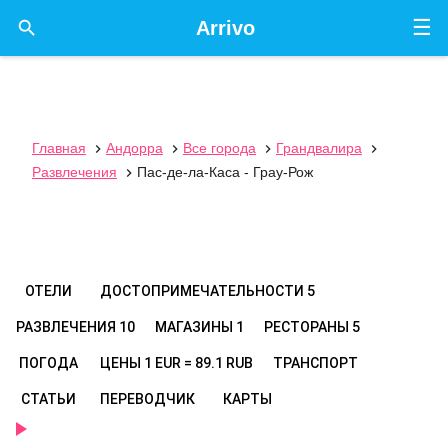
☰

Arrivo
Главная
Андорра
Все города
Грандвалира




Развлечения
Пас-де-ла-Каса - Грау-Рож

ОТЕЛИ
ДОСТОПРИМЕЧАТЕЛЬНОСТИ
5
РАЗВЛЕЧЕНИЯ
10
МАГАЗИНЫ
1
РЕСТОРАНЫ
5
ПОГОДА
ЦЕНЫ
1 EUR = 89.1 RUB
ТРАНСПОРТ
СТАТЬИ
ПЕРЕВОДЧИК
КАРТЫ
