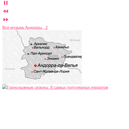



Вся музыка Андорры 2