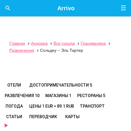
☰

Arrivo
Главная
Андорра
Все города
Грандвалира




Развлечения
Сольдеу – Эль Тартер

ОТЕЛИ
ДОСТОПРИМЕЧАТЕЛЬНОСТИ
5
РАЗВЛЕЧЕНИЯ
10
МАГАЗИНЫ
1
РЕСТОРАНЫ
5
ПОГОДА
ЦЕНЫ
1 EUR = 89.1 RUB
ТРАНСПОРТ
СТАТЬИ
ПЕРЕВОДЧИК
КАРТЫ
