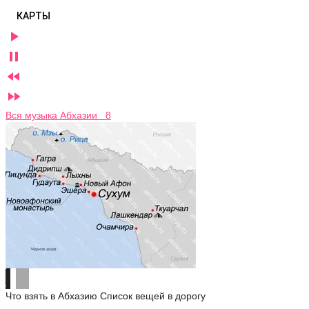
КАРТЫ




Вся музыка Абхазии 8
Что взять в Абхазию
Список вещей в дорогу