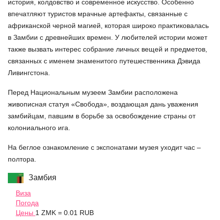
история, колдовство и современное искусство. Особенно
впечатляют туристов мрачные артефакты, связанные с
африканской черной магией, которая широко практиковалась
в Замбии с древнейших времен. У любителей истории может
также вызвать интерес собрание личных вещей и предметов,
связанных с именем знаменитого путешественника Дэвида
Ливингстона.
Перед Национальным музеем Замбии расположена
живописная статуя «Свобода», воздающая дань уважения
замбийцам, павшим в борьбе за освобождение страны от
колониального ига.
На беглое ознакомление с экспонатами музея уходит час –
полтора.
Замбия
Виза
Погода
Цены
1 ZMK = 0.01 RUB