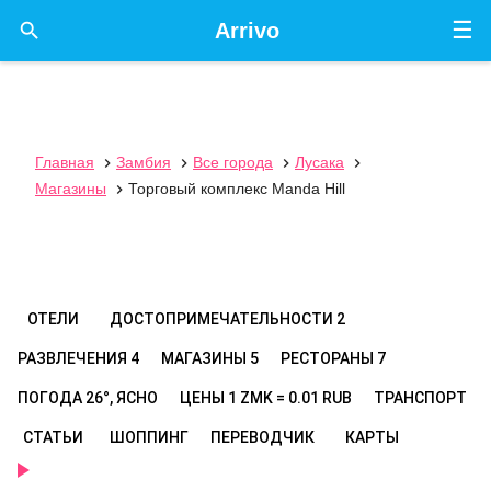
☰

Arrivo
Главная
Замбия
Все города
Лусака




Магазины
Торговый комплекс Manda Hill

ОТЕЛИ
ДОСТОПРИМЕЧАТЕЛЬНОСТИ
2
РАЗВЛЕЧЕНИЯ
4
МАГАЗИНЫ
5
РЕСТОРАНЫ
7
ПОГОДА
26°, ЯСНО
ЦЕНЫ
1 ZMK = 0.01 RUB
ТРАНСПОРТ
СТАТЬИ
ШОППИНГ
ПЕРЕВОДЧИК
КАРТЫ
