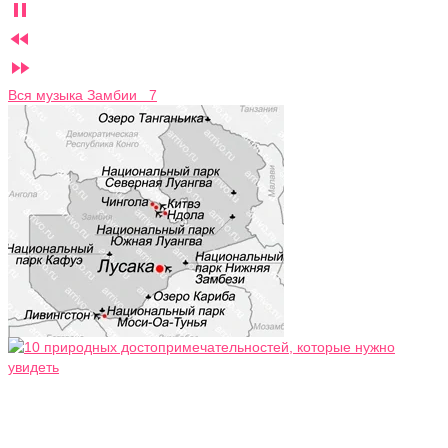



Вся музыка Замбии 7