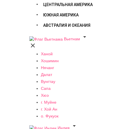
ЦЕНТРАЛЬНАЯ АМЕРИКА
ЮЖНАЯ АМЕРИКА
АВСТРАЛИЯ И ОКЕАНИЯ

Вьетнам

Ханой
Хошимин
Нячанг
Далат
Вунгтау
Сапа
Хюэ
г. Муйне
г. Хой Ан
о. Фукуок

Индия