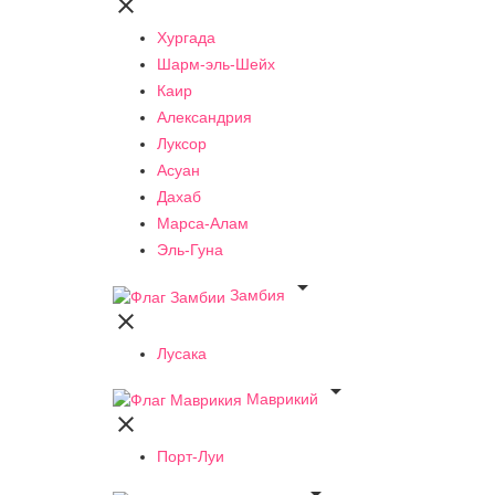

Хургада
Шарм-эль-Шейх
Каир
Александрия
Луксор
Асуан
Дахаб
Марса-Алам
Эль-Гуна

Замбия

Лусака

Маврикий

Порт-Луи
