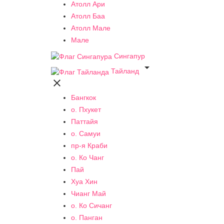
Атолл Ари
Атолл Баа
Атолл Мале
Мале
Сингапур

Тайланд

Бангкок
о. Пхукет
Паттайя
о. Самуи
пр-я Краби
о. Ко Чанг
Пай
Хуа Хин
Чианг Май
о. Ко Сичанг
о. Панган