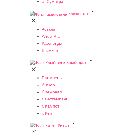
о. Суматра

Казахстан

Астана
Алма-Ата
Караганда
Шымкент

Камбоджа

Пномпень
Ангкор
Сиемреап
г. Баттамбанг
г. Кампот
г. Кеп

Китай