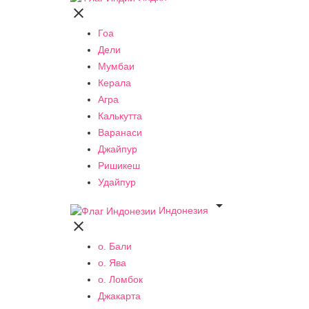

Гоа
Дели
Мумбаи
Керала
Агра
Калькутта
Варанаси
Джайпур
Ришикеш
Удайпур

Индонезия

о. Бали
о. Ява
о. Ломбок
Джакарта