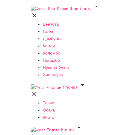

Шри-Ланка

Бентота
Галле
Дамбулла
Канди
Коломбо
Негомбо
Нувара-Элия
Хиккадува

Япония

Токио
Осака
Киото

Египет