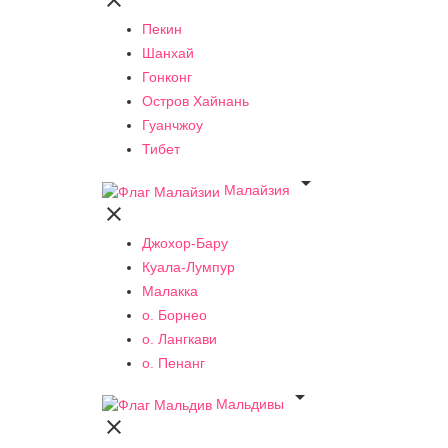

Пекин
Шанхай
Гонконг
Остров Хайнань
Гуанчжоу
Тибет

Малайзия

Джохор-Бару
Куала-Лумпур
Малакка
о. Борнео
о. Лангкави
о. Пенанг

Мальдивы
