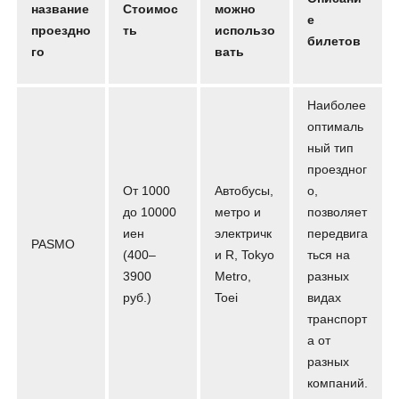
название
Стоимос
можно
е
проездно
ть
использо
билетов
го
вать
Наиболее
оптималь
ный тип
проездног
От 1000
Автобусы,
о,
до 10000
метро и
позволяет
иен
электричк
передвига
PASMO
(400–
и R, Tokyo
ться на
3900
Metro,
разных
руб.)
Toei
видах
транспорт
а от
разных
компаний.