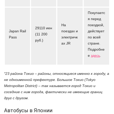
Покупаетс
я перед
На
поездкой,
29110 иен
Japan Rail
поездах и
действует
(11 200
Pass
электричк
по всей
руб.)
ах JR
стране.
Подробне
е
здесь
.
*23 района Токио – районы, относящиеся именно к городу, а
не одноименной префектуре. Большое Токио (Tokyo
Metropolitan District) – так называется город Токио и
соседние с ним города, фактически не имеющие границ
друг с другом.
Автобусы в Японии