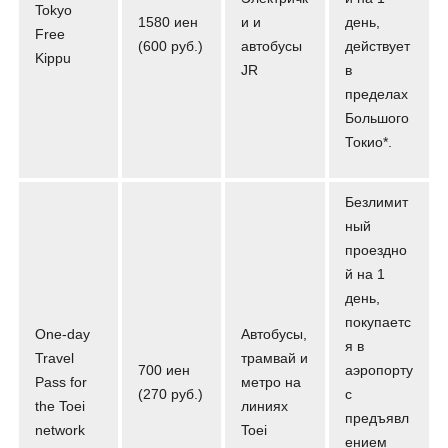
Tokyo
1580 иен
и и
день,
Free
(600 руб.)
автобусы
действует
Kippu
JR
в
пределах
Большого
Токио*.
Безлимит
ный
проездно
й на 1
день,
покупаетс
One-day
Автобусы,
я в
Travel
трамвай и
700 иен
аэропорту
Pass for
метро на
(270 руб.)
с
the Toei
линиях
предъявл
network
Toei
ением