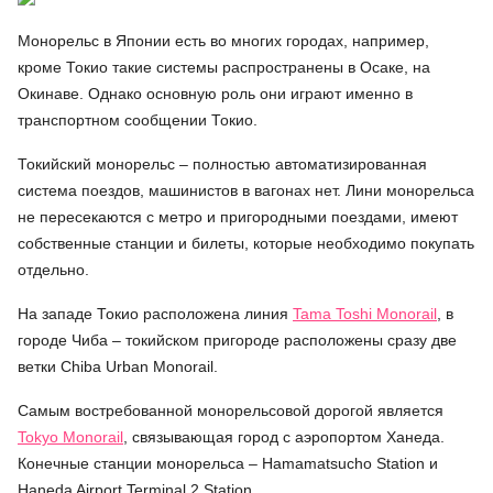
Монорельс в Японии есть во многих городах, например,
кроме Токио такие системы распространены в Осаке, на
Окинаве. Однако основную роль они играют именно в
транспортном сообщении Токио.
Токийский монорельс – полностью автоматизированная
система поездов, машинистов в вагонах нет. Лини монорельса
не пересекаются с метро и пригородными поездами, имеют
собственные станции и билеты, которые необходимо покупать
отдельно.
На западе Токио расположена линия
Tama Toshi Monorail
, в
городе Чиба – токийском пригороде расположены сразу две
ветки Chiba Urban Monorail.
Самым востребованной монорельсовой дорогой является
Tokyo Monorail
, связывающая город с аэропортом Ханеда.
Конечные станции монорельса – Hamamatsucho Station и
Haneda Airport Terminal 2 Station.