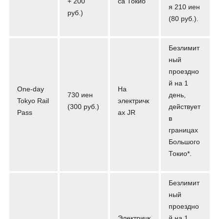
+ 200
са Токио
я 210 иен
руб.)
(80 руб.).
Безлимит
ный
проездно
й на 1
One-day
На
730 иен
день,
Tokyo Rail
электричк
(300 руб.)
действует
Pass
ах JR
в
границах
Большого
Токио*.
Безлимит
ный
проездно
Электричк
й на 1