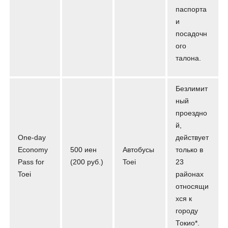
паспорта
и
посадочн
ого
талона.
Безлимит
ный
проездно
й,
One-day
действует
Economy
500 иен
Автобусы
только в
Pass for
(200 руб.)
Toei
23
Toei
районах
относящи
хся к
городу
Токио*.