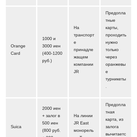
Предопла
тные
На
карты,
транспорт
проходить
1000 и
е
нужно
Orange
3000 иен
принадле
только
Card
(400-1200
жащем
через
руб.)
компании
оранжевы
JR
е
турникеты
.
Предопла
2000 иен
тная
+ залог в
На линии
карта, из
500 иен
JR East
Suica
залога
(800 руб.
монорель
вычитаетс