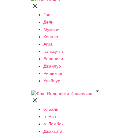

Гоа
Дели
Мумбаи
Керала
Агра
Калькутта
Варанаси
Джайпур
Ришикеш
Удайпур

Индонезия

о. Бали
о. Ява
о. Ломбок
Джакарта