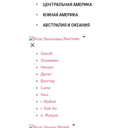
ЦЕНТРАЛЬНАЯ АМЕРИКА
ЮЖНАЯ АМЕРИКА
АВСТРАЛИЯ И ОКЕАНИЯ

Вьетнам

Ханой
Хошимин
Нячанг
Далат
Вунгтау
Сапа
Хюэ
г. Муйне
г. Хой Ан
о. Фукуок

Индия