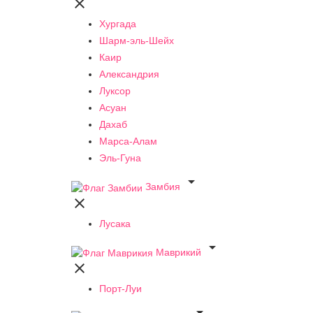

Хургада
Шарм-эль-Шейх
Каир
Александрия
Луксор
Асуан
Дахаб
Марса-Алам
Эль-Гуна

Замбия

Лусака

Маврикий

Порт-Луи
