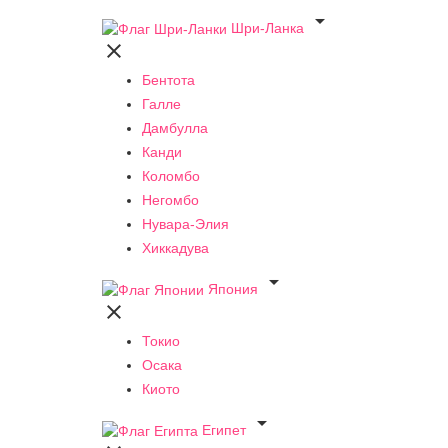

Шри-Ланка

Бентота
Галле
Дамбулла
Канди
Коломбо
Негомбо
Нувара-Элия
Хиккадува

Япония

Токио
Осака
Киото

Египет