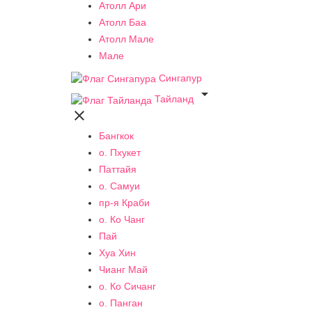
Атолл Ари
Атолл Баа
Атолл Мале
Мале
Сингапур

Тайланд

Бангкок
о. Пхукет
Паттайя
о. Самуи
пр-я Краби
о. Ко Чанг
Пай
Хуа Хин
Чианг Май
о. Ко Сичанг
о. Панган