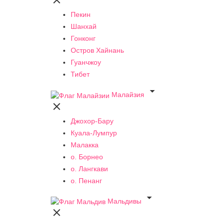

Пекин
Шанхай
Гонконг
Остров Хайнань
Гуанчжоу
Тибет

Малайзия

Джохор-Бару
Куала-Лумпур
Малакка
о. Борнео
о. Лангкави
о. Пенанг

Мальдивы
