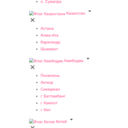
о. Суматра

Казахстан

Астана
Алма-Ата
Караганда
Шымкент

Камбоджа

Пномпень
Ангкор
Сиемреап
г. Баттамбанг
г. Кампот
г. Кеп

Китай