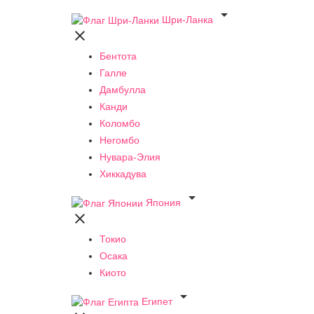

Шри-Ланка

Бентота
Галле
Дамбулла
Канди
Коломбо
Негомбо
Нувара-Элия
Хиккадува

Япония

Токио
Осака
Киото

Египет