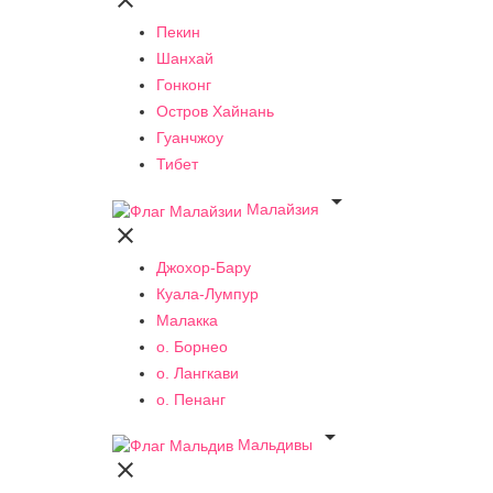

Пекин
Шанхай
Гонконг
Остров Хайнань
Гуанчжоу
Тибет

Малайзия

Джохор-Бару
Куала-Лумпур
Малакка
о. Борнео
о. Лангкави
о. Пенанг

Мальдивы
