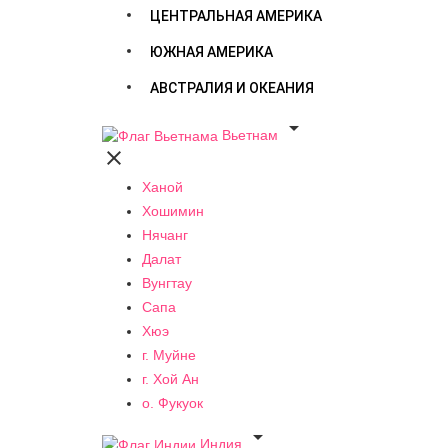
ЦЕНТРАЛЬНАЯ АМЕРИКА
ЮЖНАЯ АМЕРИКА
АВСТРАЛИЯ И ОКЕАНИЯ

Вьетнам

Ханой
Хошимин
Нячанг
Далат
Вунгтау
Сапа
Хюэ
г. Муйне
г. Хой Ан
о. Фукуок

Индия