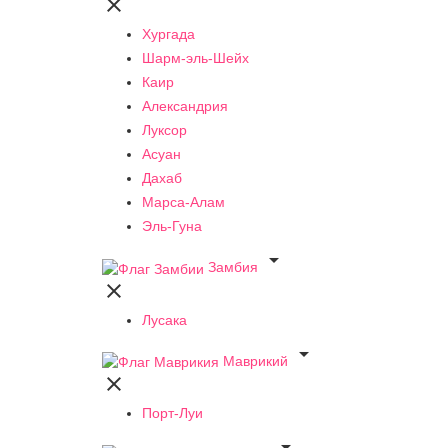

Хургада
Шарм-эль-Шейх
Каир
Александрия
Луксор
Асуан
Дахаб
Марса-Алам
Эль-Гуна

Замбия

Лусака

Маврикий

Порт-Луи
