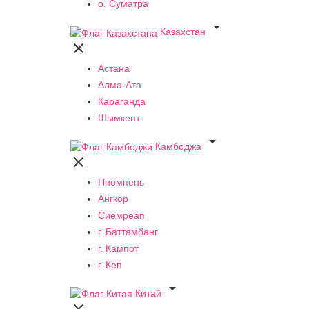
о. Суматра

Казахстан

Астана
Алма-Ата
Караганда
Шымкент

Камбоджа

Пномпень
Ангкор
Сиемреап
г. Баттамбанг
г. Кампот
г. Кеп

Китай