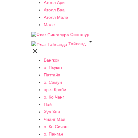
Атолл Ари
Атолл Баа
Атолл Мале
Мале
Сингапур

Тайланд

Бангкок
о. Пхукет
Паттайя
о. Самуи
пр-я Краби
о. Ко Чанг
Пай
Хуа Хин
Чианг Май
о. Ко Сичанг
о. Панган