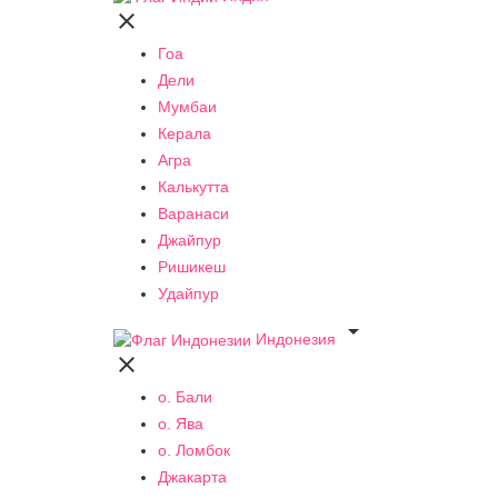

Гоа
Дели
Мумбаи
Керала
Агра
Калькутта
Варанаси
Джайпур
Ришикеш
Удайпур

Индонезия

о. Бали
о. Ява
о. Ломбок
Джакарта