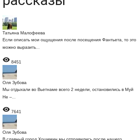
рассказы
Татьяна Малофеева
Если описать мои ощущения после посещения Фантьета, то это
можно выразить...

8451
Оля Зубова
Мы отдыхали во Вьетнаме всего 2 недели, остановились в Муй
Не –...

7641
Оля Зубова
В славный город Хошимин мы отправились после нашего