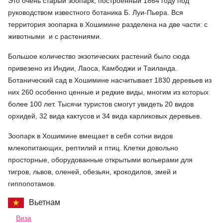
Это очень старый зоопарк, построенный 1864 году под
руководством известного ботаника Б. Луи-Пьера. Вся
территория зоопарка в Хошимине разделена на две части: с
животными и с растениями.
Большое количество экзотических растений было сюда
привезено из Индии, Лаоса, Камбоджи и Таиланда.
Ботанический сад в Хошимине насчитывает 1830 деревьев из
них 260 особенно ценные и редкие виды, многим из которых
более 100 лет. Тысячи туристов смогут увидеть 20 видов
орхидей, 32 вида кактусов и 34 вида карликовых деревьев.
Зоопарк в Хошимине вмещает в себя сотни видов
млекопитающих, рептилий и птиц. Клетки довольно
просторные, оборудованные открытыми вольерами для
тигров, львов, оленей, обезьян, крокодилов, змей и
гиппопотамов.
Вьетнам
Виза