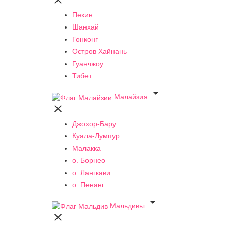

Пекин
Шанхай
Гонконг
Остров Хайнань
Гуанчжоу
Тибет

Малайзия

Джохор-Бару
Куала-Лумпур
Малакка
о. Борнео
о. Лангкави
о. Пенанг

Мальдивы
