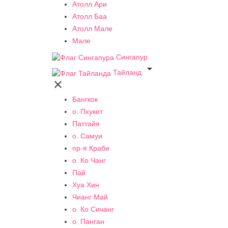
Атолл Ари
Атолл Баа
Атолл Мале
Мале
Сингапур

Тайланд

Бангкок
о. Пхукет
Паттайя
о. Самуи
пр-я Краби
о. Ко Чанг
Пай
Хуа Хин
Чианг Май
о. Ко Сичанг
о. Панган