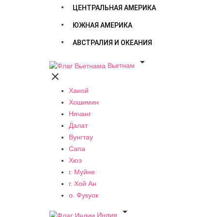
ЦЕНТРАЛЬНАЯ АМЕРИКА
ЮЖНАЯ АМЕРИКА
АВСТРАЛИЯ И ОКЕАНИЯ

Вьетнам

Ханой
Хошимин
Нячанг
Далат
Вунгтау
Сапа
Хюэ
г. Муйне
г. Хой Ан
о. Фукуок

Индия