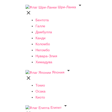

Шри-Ланка

Бентота
Галле
Дамбулла
Канди
Коломбо
Негомбо
Нувара-Элия
Хиккадува

Япония

Токио
Осака
Киото

Египет