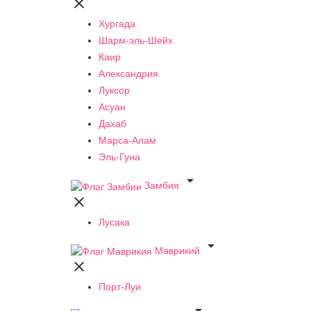

Хургада
Шарм-эль-Шейх
Каир
Александрия
Луксор
Асуан
Дахаб
Марса-Алам
Эль-Гуна

Замбия

Лусака

Маврикий

Порт-Луи
