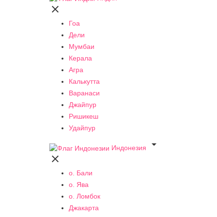

Гоа
Дели
Мумбаи
Керала
Агра
Калькутта
Варанаси
Джайпур
Ришикеш
Удайпур

Индонезия

о. Бали
о. Ява
о. Ломбок
Джакарта