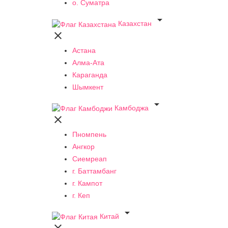
о. Суматра

Казахстан

Астана
Алма-Ата
Караганда
Шымкент

Камбоджа

Пномпень
Ангкор
Сиемреап
г. Баттамбанг
г. Кампот
г. Кеп

Китай