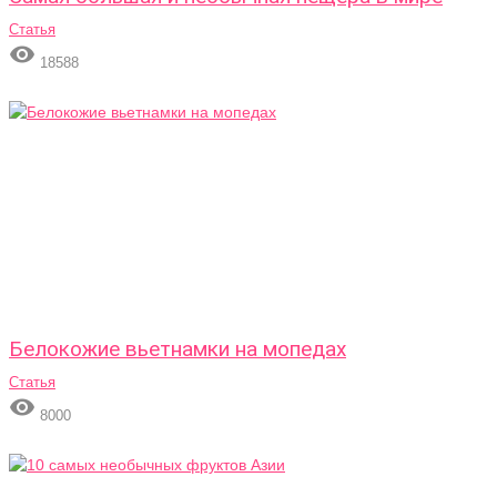
Статья

18588
Белокожие вьетнамки на мопедах
Статья

8000