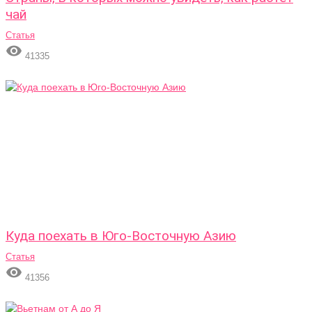
чай
Статья

41335
Куда поехать в Юго-Восточную Азию
Статья

41356