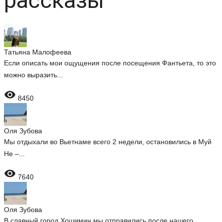
рассказы
Татьяна Малофеева
Если описать мои ощущения после посещения Фантьета, то это
можно выразить...

8450
Оля Зубова
Мы отдыхали во Вьетнаме всего 2 недели, остановились в Муй
Не –...

7640
Оля Зубова
В славный город Хошимин мы отправились после нашего