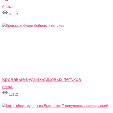
Статья

41333
Кровавые будни бойцовых петухов
Статья

12132