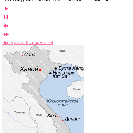




Вся музыка Вьетнама 24