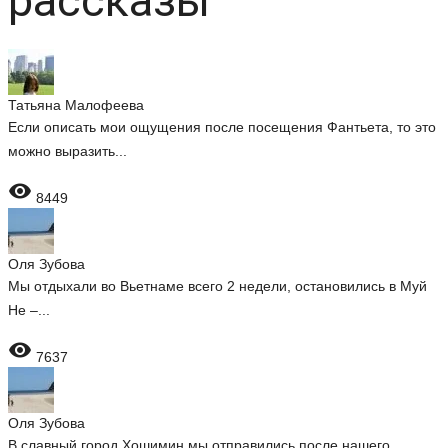
рассказы
Татьяна Малофеева
Если описать мои ощущения после посещения Фантьета, то это
можно выразить...

8449
Оля Зубова
Мы отдыхали во Вьетнаме всего 2 недели, остановились в Муй
Не –...

7637
Оля Зубова
В славный город Хошимин мы отправились после нашего