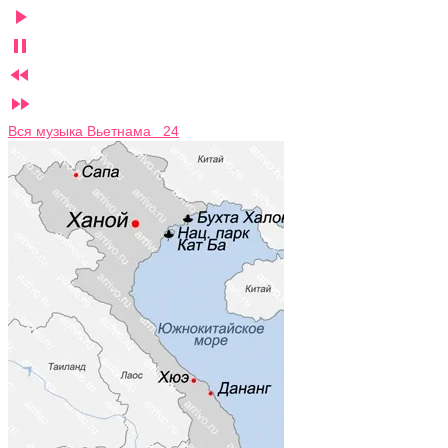




Вся музыка Вьетнама 24