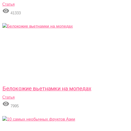
Статья

41333
Белокожие вьетнамки на мопедах
Статья

7995