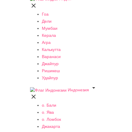

Гоа
Дели
Мумбаи
Керала
Агра
Калькутта
Варанаси
Джайпур
Ришикеш
Удайпур

Индонезия

о. Бали
о. Ява
о. Ломбок
Джакарта