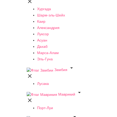

Хургада
Шарм-эль-Шейх
Каир
Александрия
Луксор
Асуан
Дахаб
Марса-Алам
Эль-Гуна

Замбия

Лусака

Маврикий

Порт-Луи
