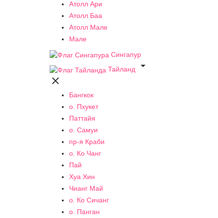
Атолл Ари
Атолл Баа
Атолл Мале
Мале
Сингапур

Тайланд

Бангкок
о. Пхукет
Паттайя
о. Самуи
пр-я Краби
о. Ко Чанг
Пай
Хуа Хин
Чианг Май
о. Ко Сичанг
о. Панган