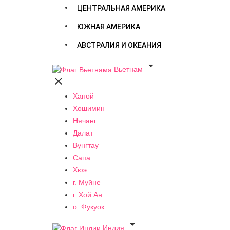
ЦЕНТРАЛЬНАЯ АМЕРИКА
ЮЖНАЯ АМЕРИКА
АВСТРАЛИЯ И ОКЕАНИЯ

Вьетнам

Ханой
Хошимин
Нячанг
Далат
Вунгтау
Сапа
Хюэ
г. Муйне
г. Хой Ан
о. Фукуок

Индия