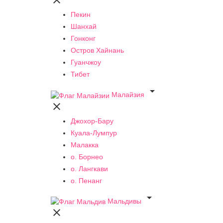

Пекин
Шанхай
Гонконг
Остров Хайнань
Гуанчжоу
Тибет

Малайзия

Джохор-Бару
Куала-Лумпур
Малакка
о. Борнео
о. Лангкави
о. Пенанг

Мальдивы
