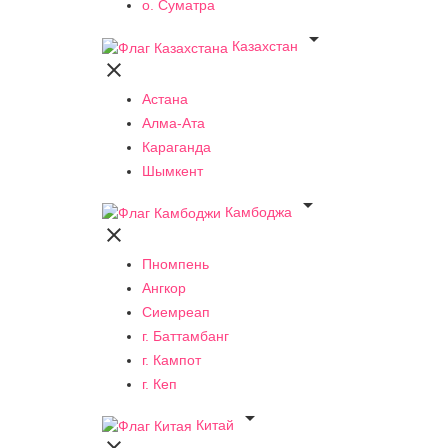
о. Суматра

Казахстан

Астана
Алма-Ата
Караганда
Шымкент

Камбоджа

Пномпень
Ангкор
Сиемреап
г. Баттамбанг
г. Кампот
г. Кеп

Китай