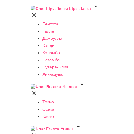

Шри-Ланка

Бентота
Галле
Дамбулла
Канди
Коломбо
Негомбо
Нувара-Элия
Хиккадува

Япония

Токио
Осака
Киото

Египет