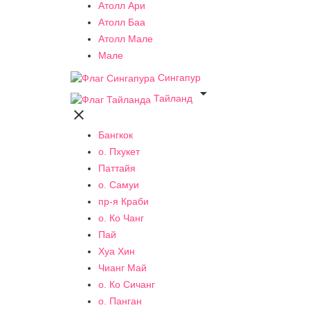
Атолл Ари
Атолл Баа
Атолл Мале
Мале
Сингапур

Тайланд

Бангкок
о. Пхукет
Паттайя
о. Самуи
пр-я Краби
о. Ко Чанг
Пай
Хуа Хин
Чианг Май
о. Ко Сичанг
о. Панган