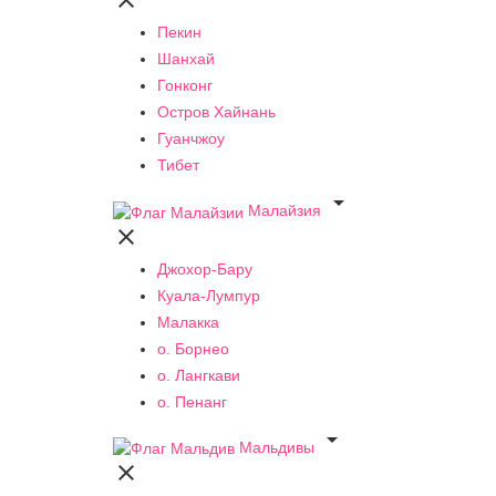

Пекин
Шанхай
Гонконг
Остров Хайнань
Гуанчжоу
Тибет

Малайзия

Джохор-Бару
Куала-Лумпур
Малакка
о. Борнео
о. Лангкави
о. Пенанг

Мальдивы
