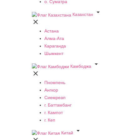
о. Суматра

Казахстан

Астана
Алма-Ата
Караганда
Шымкент

Камбоджа

Пномпень
Ангкор
Сиемреап
г. Баттамбанг
г. Кампот
г. Кеп

Китай