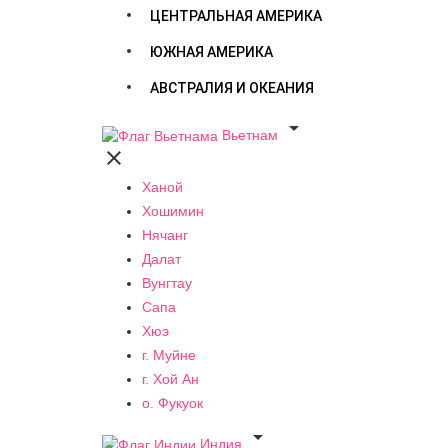
ЦЕНТРАЛЬНАЯ АМЕРИКА
ЮЖНАЯ АМЕРИКА
АВСТРАЛИЯ И ОКЕАНИЯ

Вьетнам

Ханой
Хошимин
Нячанг
Далат
Вунгтау
Сапа
Хюэ
г. Муйне
г. Хой Ан
о. Фукуок

Индия