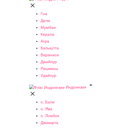

Гоа
Дели
Мумбаи
Керала
Агра
Калькутта
Варанаси
Джайпур
Ришикеш
Удайпур

Индонезия

о. Бали
о. Ява
о. Ломбок
Джакарта