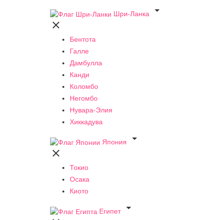

Шри-Ланка

Бентота
Галле
Дамбулла
Канди
Коломбо
Негомбо
Нувара-Элия
Хиккадува

Япония

Токио
Осака
Киото

Египет