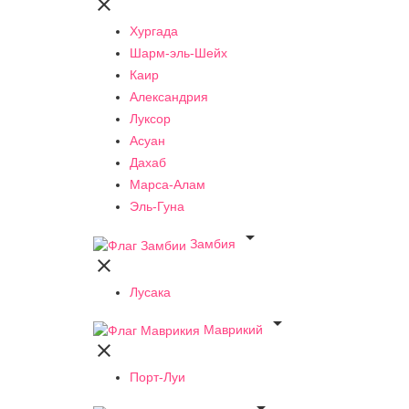

Хургада
Шарм-эль-Шейх
Каир
Александрия
Луксор
Асуан
Дахаб
Марса-Алам
Эль-Гуна

Замбия

Лусака

Маврикий

Порт-Луи
