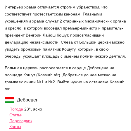
Интерьер храма отличается строгим убранством, что
соответствует протестантским канонам. Главными
украшениями храма служат 2 старинных механических органа
и кресло, в котором восседал премьер-министр и правитель-
президент Венгрии Лайош Кошут, провозгласивший
декларацию независимости. Слева от Большой церкви можно
увидеть бронзовый памятник Кошуту, который, в свою
очередь, украшает площадь с именем политического деятеля.
Большая церковь располагается в сердце Дебрецена на
площади Кошут (Kossuth tér). Добраться до нее можно на
трамваях линии №1 и №2. Выйти нужно на остановке Kossuth
ter.
Дебрецен
Погода
23°, ясно
Статьи
Переводчик
Карты