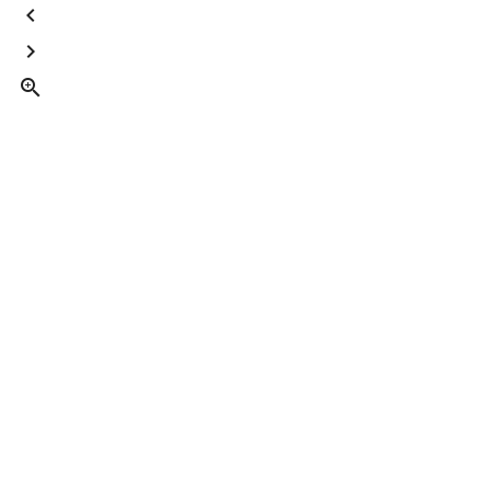


