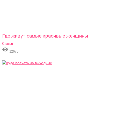
Где живут самые красивые женщины
Статья

12675