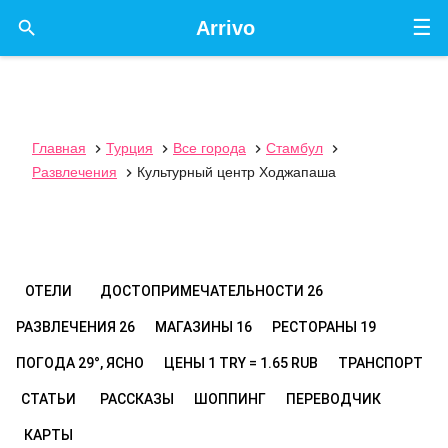
☰

Arrivo
Главная
Турция
Все города
Стамбул




Развлечения
Культурный центр Ходжапаша

ОТЕЛИ
ДОСТОПРИМЕЧАТЕЛЬНОСТИ
26
РАЗВЛЕЧЕНИЯ
26
МАГАЗИНЫ
16
РЕСТОРАНЫ
19
ПОГОДА
29°, ЯСНО
ЦЕНЫ
1 TRY = 1.65 RUB
ТРАНСПОРТ
СТАТЬИ
РАССКАЗЫ
ШОППИНГ
ПЕРЕВОДЧИК
КАРТЫ