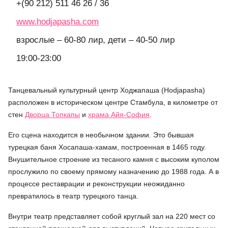
+(90 212) 511 46 26 / 36
www.hodjapasha.com
взрослые – 60-80 лир, дети – 40-50 лир
19:00-23:00
Танцевальный культурный центр Ходжапаша (Hodjapasha)
расположен в историческом центре Стамбула, в километре от
стен
Дворца Топкапы
и
храма Айя-София
.
Его сцена находится в необычном здании. Это бывшая
турецкая баня Хосапаша-хамам, построенная в 1465 году.
Внушительное строение из тесаного камня с высоким куполом
прослужило по своему прямому назначению до 1988 года. А в
процессе реставрации и реконструкции неожиданно
превратилось в театр турецкого танца.
Внутри театр представляет собой круглый зал на 220 мест со