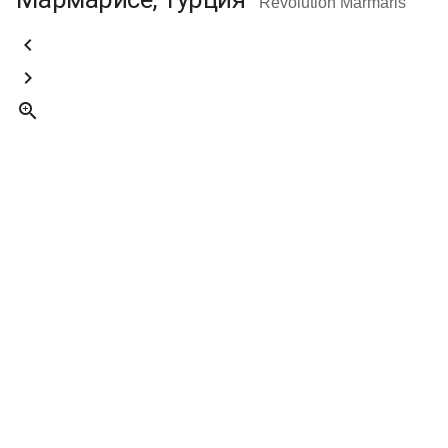
Revolution Marmaris


