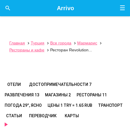
☰

Arrivo
Главная
Турция
Все города
Мармарис




Рестораны и кафе
Ресторан Revolution...

ОТЕЛИ
ДОСТОПРИМЕЧАТЕЛЬНОСТИ
7
РАЗВЛЕЧЕНИЯ
13
МАГАЗИНЫ
2
РЕСТОРАНЫ
11
ПОГОДА
29°, ЯСНО
ЦЕНЫ
1 TRY = 1.65 RUB
ТРАНСПОРТ
СТАТЬИ
ПЕРЕВОДЧИК
КАРТЫ
