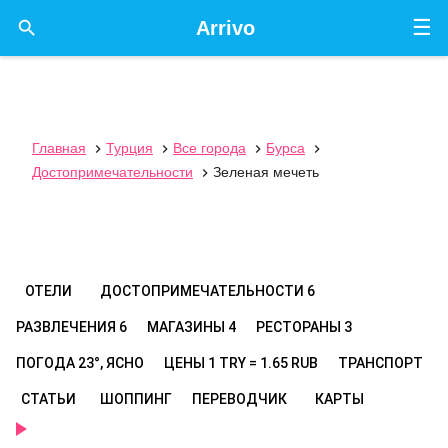
☰

Arrivo
Главная
Турция
Все города
Бурса




Достопримечательности
Зеленая мечеть

ОТЕЛИ
ДОСТОПРИМЕЧАТЕЛЬНОСТИ
6
РАЗВЛЕЧЕНИЯ
6
МАГАЗИНЫ
4
РЕСТОРАНЫ
3
ПОГОДА
23°, ЯСНО
ЦЕНЫ
1 TRY = 1.65 RUB
ТРАНСПОРТ
СТАТЬИ
ШОППИНГ
ПЕРЕВОДЧИК
КАРТЫ
