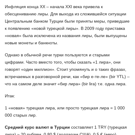
Инфляция конца XX – начала XXI века привела к
обесцениванию лиры. Для выхода из сложившейся ситуации
Центральным банком Турции были приняты меры, приведшие
к появлению «новой турецкой лиры». В 2009 году приставка
«новая» была исключена из названия лиры, были выпущены
новые монеты и банкноты.
Однако в обычной речи турки пользуются и старыми
цифрами. Часто вместо того, чтобы сказать «1 лира», они
говорят «один миллион». Стоит упомянуть и о таких фразах,
встречаемых в разговорной речи, как «бир е-те-ле» (bir YTL) –
что на самом деле значит «бир лира» (bir lira) т.е. одна лира.
Итак:
1 «новая» турецкая лира, или просто турецкая лира = 1 000
000 старых лир.
Средний
курс валют в Турции
составляет 1 TRY (турецкая
лира) ~ 20 рублям, 0.80 $ (долларам США), 0.5 € (евро).