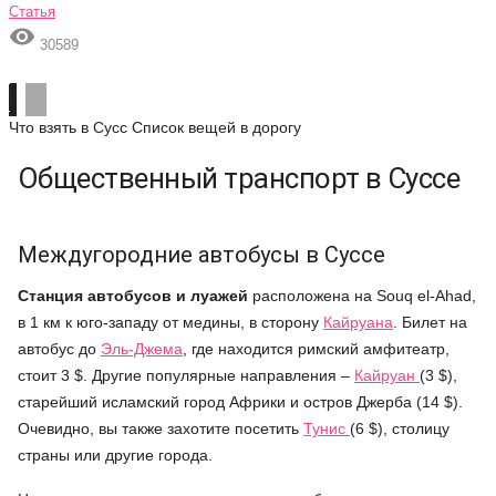
Статья

30589
Что взять в Сусс
Список вещей в дорогу
Общественный транспорт в Суссе
Междугородние автобусы в Суссе
Станция автобусов и луажей
расположена на Souq el-Ahad,
в 1 км к юго-западу от медины, в сторону
Кайруана
. Билет на
автобус до
Эль-Джема
, где находится римский амфитеатр,
стоит 3 $. Другие популярные направления –
Кайруан
(3 $),
старейший исламский город Африки и остров Джерба (14 $).
Очевидно, вы также захотите посетить
Туниc
(6 $), столицу
страны или другие города.