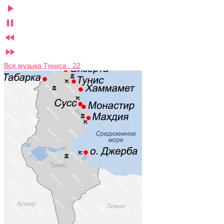




Вся музыка Туниса 22