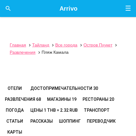
☰

Arrivo
Главная
Тайланд
Все города
Остров Пхукет




Развлечения
Пляж Камала

ОТЕЛИ
ДОСТОПРИМЕЧАТЕЛЬНОСТИ
30
РАЗВЛЕЧЕНИЯ
68
МАГАЗИНЫ
19
РЕСТОРАНЫ
20
ПОГОДА
ЦЕНЫ
1 THB = 2.32 RUB
ТРАНСПОРТ
СТАТЬИ
РАССКАЗЫ
ШОППИНГ
ПЕРЕВОДЧИК
КАРТЫ