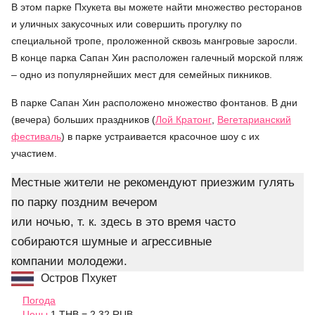
В этом парке Пхукета вы можете найти множество ресторанов
и уличных закусочных или совершить прогулку по
специальной тропе, проложенной сквозь мангровые заросли.
В конце парка Сапан Хин расположен галечный морской пляж
– одно из популярнейших мест для семейных пикников.
В парке Сапан Хин расположено множество фонтанов. В дни
(вечера) больших праздников (
Лой Кратонг
,
Вегетарианский
фестиваль
) в парке устраивается красочное шоу с их
участием.
Местные жители не рекомендуют приезжим гулять
по парку поздним вечером
или ночью, т. к. здесь в это время часто
собираются шумные и агрессивные
компании молодежи.
Остров Пхукет
Погода
Цены
1 THB = 2.32 RUB