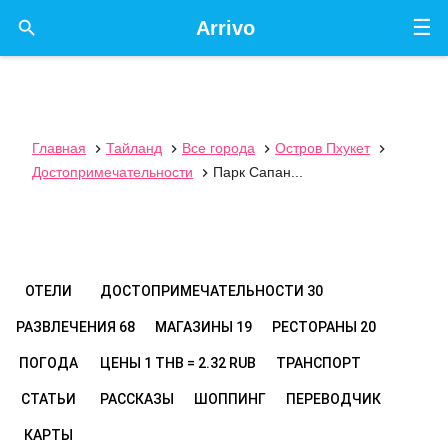
☰

Arrivo
Главная
Тайланд
Все города
Остров Пхукет




Достопримечательности
Парк Сапан...

ОТЕЛИ
ДОСТОПРИМЕЧАТЕЛЬНОСТИ
30
РАЗВЛЕЧЕНИЯ
68
МАГАЗИНЫ
19
РЕСТОРАНЫ
20
ПОГОДА
ЦЕНЫ
1 THB = 2.32 RUB
ТРАНСПОРТ
СТАТЬИ
РАССКАЗЫ
ШОППИНГ
ПЕРЕВОДЧИК
КАРТЫ