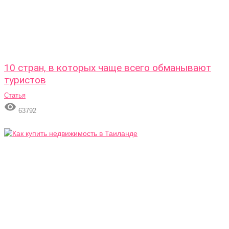
10 стран, в которых чаще всего обманывают
туристов
Статья

63792