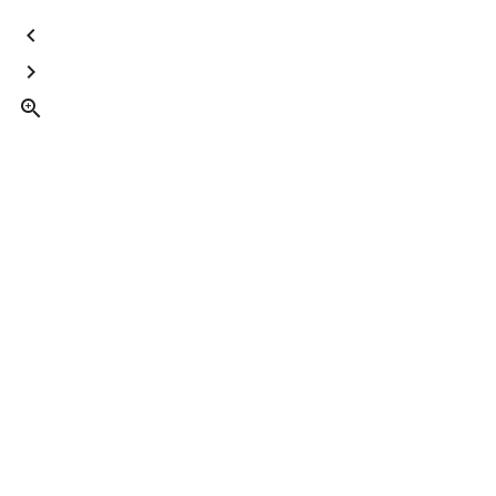


