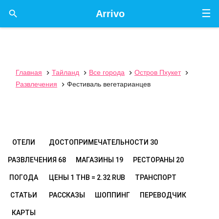
☰

Arrivo
Главная
Тайланд
Все города
Остров Пхукет




Развлечения
Фестиваль вегетарианцев

ОТЕЛИ
ДОСТОПРИМЕЧАТЕЛЬНОСТИ
30
РАЗВЛЕЧЕНИЯ
68
МАГАЗИНЫ
19
РЕСТОРАНЫ
20
ПОГОДА
ЦЕНЫ
1 THB = 2.32 RUB
ТРАНСПОРТ
СТАТЬИ
РАССКАЗЫ
ШОППИНГ
ПЕРЕВОДЧИК
КАРТЫ