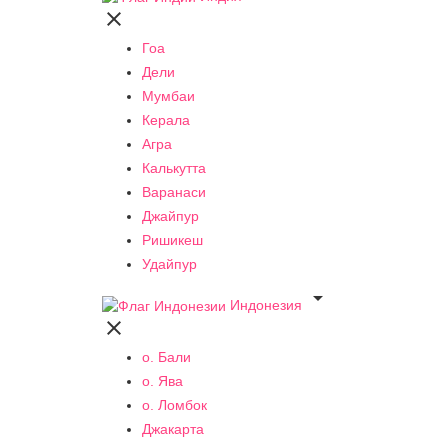

Гоа
Дели
Мумбаи
Керала
Агра
Калькутта
Варанаси
Джайпур
Ришикеш
Удайпур

Индонезия

о. Бали
о. Ява
о. Ломбок
Джакарта