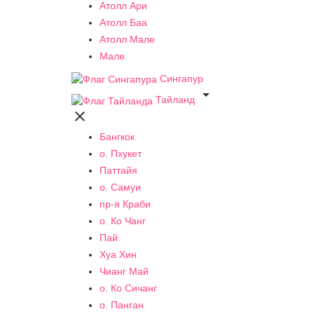
Атолл Ари
Атолл Баа
Атолл Мале
Мале
Сингапур

Тайланд

Бангкок
о. Пхукет
Паттайя
о. Самуи
пр-я Краби
о. Ко Чанг
Пай
Хуа Хин
Чианг Май
о. Ко Сичанг
о. Панган