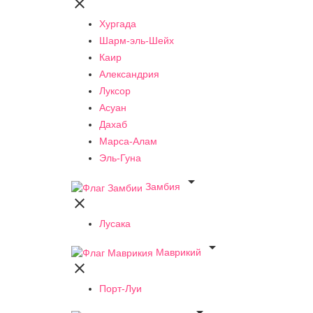

Хургада
Шарм-эль-Шейх
Каир
Александрия
Луксор
Асуан
Дахаб
Марса-Алам
Эль-Гуна

Замбия

Лусака

Маврикий

Порт-Луи
