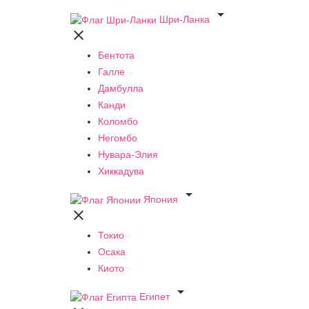

Шри-Ланка

Бентота
Галле
Дамбулла
Канди
Коломбо
Негомбо
Нувара-Элия
Хиккадува

Япония

Токио
Осака
Киото

Египет