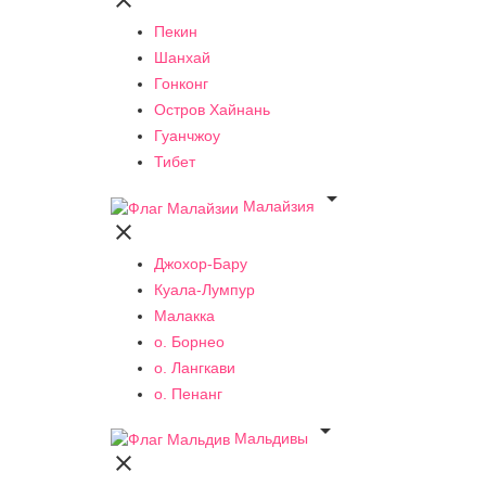

Пекин
Шанхай
Гонконг
Остров Хайнань
Гуанчжоу
Тибет

Малайзия

Джохор-Бару
Куала-Лумпур
Малакка
о. Борнео
о. Лангкави
о. Пенанг

Мальдивы
