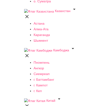
о. Суматра

Казахстан

Астана
Алма-Ата
Караганда
Шымкент

Камбоджа

Пномпень
Ангкор
Сиемреап
г. Баттамбанг
г. Кампот
г. Кеп

Китай