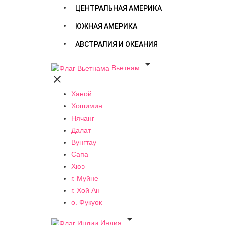
ЦЕНТРАЛЬНАЯ АМЕРИКА
ЮЖНАЯ АМЕРИКА
АВСТРАЛИЯ И ОКЕАНИЯ

Вьетнам

Ханой
Хошимин
Нячанг
Далат
Вунгтау
Сапа
Хюэ
г. Муйне
г. Хой Ан
о. Фукуок

Индия