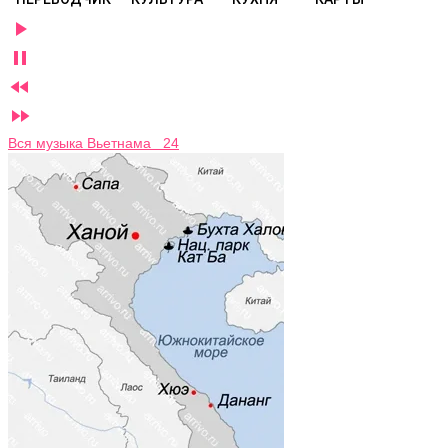




Вся музыка Вьетнама 24