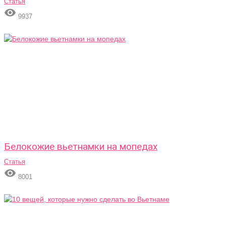
Статья

9937
Белокожие вьетнамки на мопедах
Статья

8001