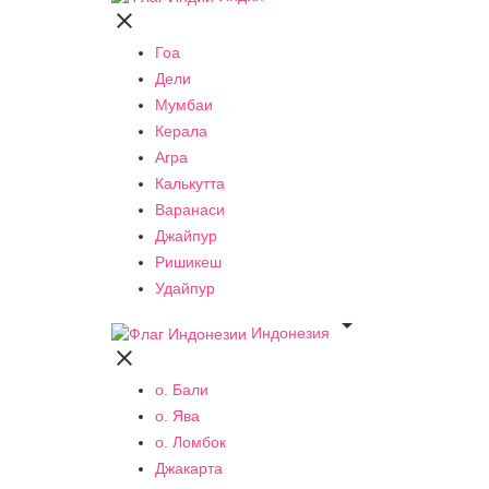

Гоа
Дели
Мумбаи
Керала
Агра
Калькутта
Варанаси
Джайпур
Ришикеш
Удайпур

Индонезия

о. Бали
о. Ява
о. Ломбок
Джакарта