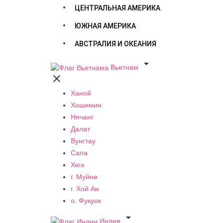
ЦЕНТРАЛЬНАЯ АМЕРИКА
ЮЖНАЯ АМЕРИКА
АВСТРАЛИЯ И ОКЕАНИЯ

Вьетнам

Ханой
Хошимин
Нячанг
Далат
Вунгтау
Сапа
Хюэ
г. Муйне
г. Хой Ан
о. Фукуок

Индия