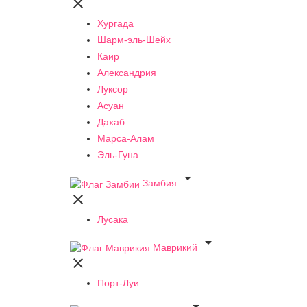

Хургада
Шарм-эль-Шейх
Каир
Александрия
Луксор
Асуан
Дахаб
Марса-Алам
Эль-Гуна

Замбия

Лусака

Маврикий

Порт-Луи
