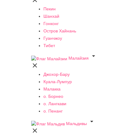

Пекин
Шанхай
Гонконг
Остров Хайнань
Гуанчжоу
Тибет

Малайзия

Джохор-Бару
Куала-Лумпур
Малакка
о. Борнео
о. Лангкави
о. Пенанг

Мальдивы
