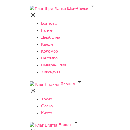

Шри-Ланка

Бентота
Галле
Дамбулла
Канди
Коломбо
Негомбо
Нувара-Элия
Хиккадува

Япония

Токио
Осака
Киото

Египет