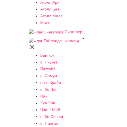
Атолл Ари
Атолл Баа
Атолл Мале
Мале
Сингапур

Тайланд

Бангкок
о. Пхукет
Паттайя
о. Самуи
пр-я Краби
о. Ко Чанг
Пай
Хуа Хин
Чианг Май
о. Ко Сичанг
о. Панган