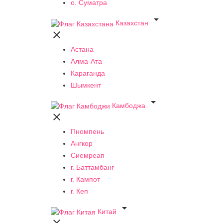
о. Суматра

Казахстан

Астана
Алма-Ата
Караганда
Шымкент

Камбоджа

Пномпень
Ангкор
Сиемреап
г. Баттамбанг
г. Кампот
г. Кеп

Китай