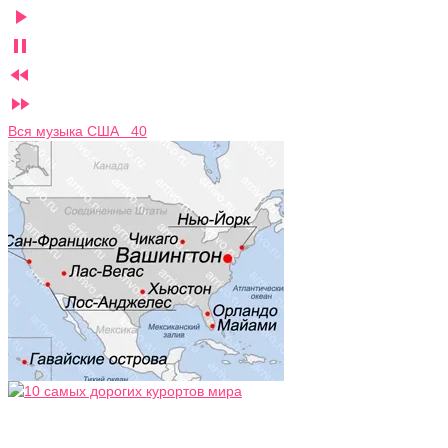




Вся музыка США 40