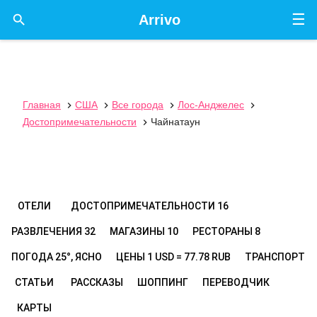
☰

Arrivo
Главная
США
Все города
Лос-Анджелес




Достопримечательности
Чайнатаун

ОТЕЛИ
ДОСТОПРИМЕЧАТЕЛЬНОСТИ
16
РАЗВЛЕЧЕНИЯ
32
МАГАЗИНЫ
10
РЕСТОРАНЫ
8
ПОГОДА
25°, ЯСНО
ЦЕНЫ
1 USD = 77.78 RUB
ТРАНСПОРТ
СТАТЬИ
РАССКАЗЫ
ШОППИНГ
ПЕРЕВОДЧИК
КАРТЫ