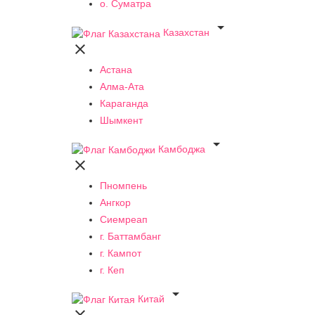
о. Суматра

Казахстан

Астана
Алма-Ата
Караганда
Шымкент

Камбоджа

Пномпень
Ангкор
Сиемреап
г. Баттамбанг
г. Кампот
г. Кеп

Китай