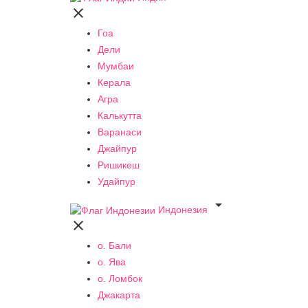

Гоа
Дели
Мумбаи
Керала
Агра
Калькутта
Варанаси
Джайпур
Ришикеш
Удайпур

Индонезия

о. Бали
о. Ява
о. Ломбок
Джакарта