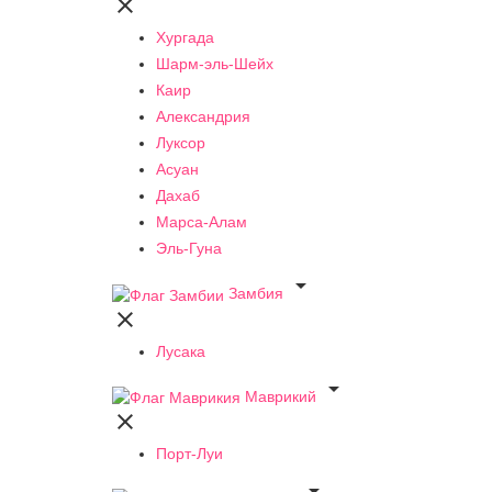

Хургада
Шарм-эль-Шейх
Каир
Александрия
Луксор
Асуан
Дахаб
Марса-Алам
Эль-Гуна

Замбия

Лусака

Маврикий

Порт-Луи
