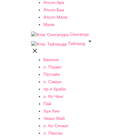
Атолл Ари
Атолл Баа
Атолл Мале
Мале
Сингапур

Тайланд

Бангкок
о. Пхукет
Паттайя
о. Самуи
пр-я Краби
о. Ко Чанг
Пай
Хуа Хин
Чианг Май
о. Ко Сичанг
о. Панган