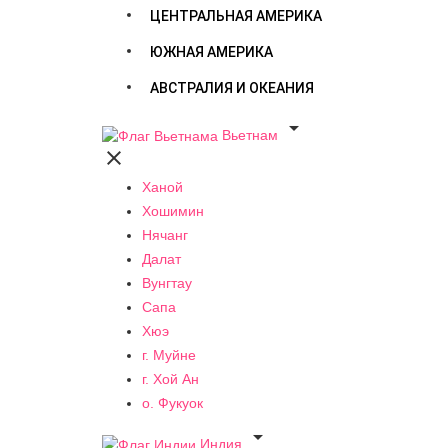
ЦЕНТРАЛЬНАЯ АМЕРИКА
ЮЖНАЯ АМЕРИКА
АВСТРАЛИЯ И ОКЕАНИЯ

Вьетнам

Ханой
Хошимин
Нячанг
Далат
Вунгтау
Сапа
Хюэ
г. Муйне
г. Хой Ан
о. Фукуок

Индия