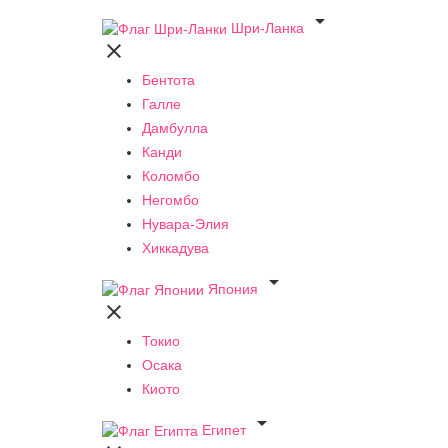

Шри-Ланка

Бентота
Галле
Дамбулла
Канди
Коломбо
Негомбо
Нувара-Элия
Хиккадува

Япония

Токио
Осака
Киото

Египет