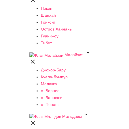

Пекин
Шанхай
Гонконг
Остров Хайнань
Гуанчжоу
Тибет

Малайзия

Джохор-Бару
Куала-Лумпур
Малакка
о. Борнео
о. Лангкави
о. Пенанг

Мальдивы
