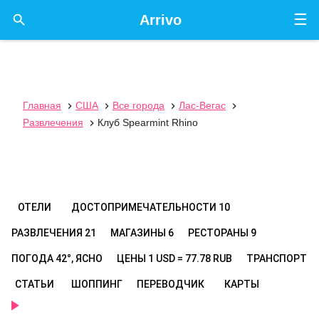
☰

Arrivo
Главная
США
Все города
Лас-Вегас




Развлечения
Клуб Spearmint Rhino

ОТЕЛИ
ДОСТОПРИМЕЧАТЕЛЬНОСТИ
10
РАЗВЛЕЧЕНИЯ
21
МАГАЗИНЫ
6
РЕСТОРАНЫ
9
ПОГОДА
42°, ЯСНО
ЦЕНЫ
1 USD = 77.78 RUB
ТРАНСПОРТ
СТАТЬИ
ШОППИНГ
ПЕРЕВОДЧИК
КАРТЫ
