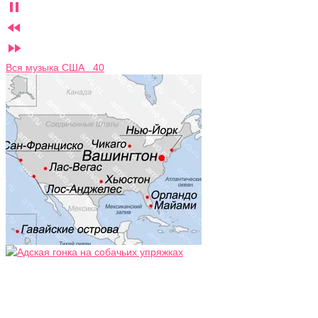



Вся музыка США 40