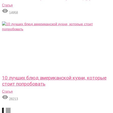
Статья

14958
10 лучших блюд американской кухни, которые
стоит попробовать
Статья

28213