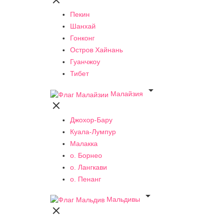

Пекин
Шанхай
Гонконг
Остров Хайнань
Гуанчжоу
Тибет

Малайзия

Джохор-Бару
Куала-Лумпур
Малакка
о. Борнео
о. Лангкави
о. Пенанг

Мальдивы
