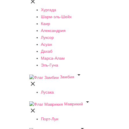

Хургада
Шарм-эль-Шейх
Каир
Александрия
Луксор
Асуан
Дахаб
Марса-Алам
Эль-Гуна

Замбия

Лусака

Маврикий

Порт-Луи
