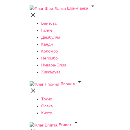

Шри-Ланка

Бентота
Галле
Дамбулла
Канди
Коломбо
Негомбо
Нувара-Элия
Хиккадува

Япония

Токио
Осака
Киото

Египет