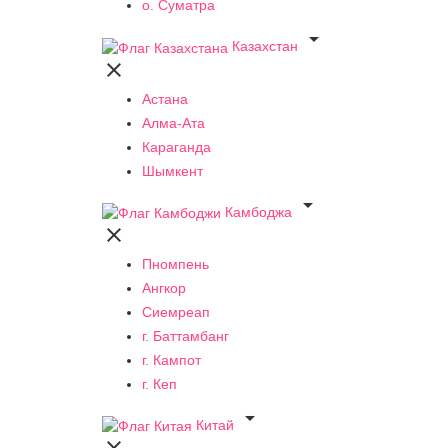
о. Суматра

Казахстан

Астана
Алма-Ата
Караганда
Шымкент

Камбоджа

Пномпень
Ангкор
Сиемреап
г. Баттамбанг
г. Кампот
г. Кеп

Китай