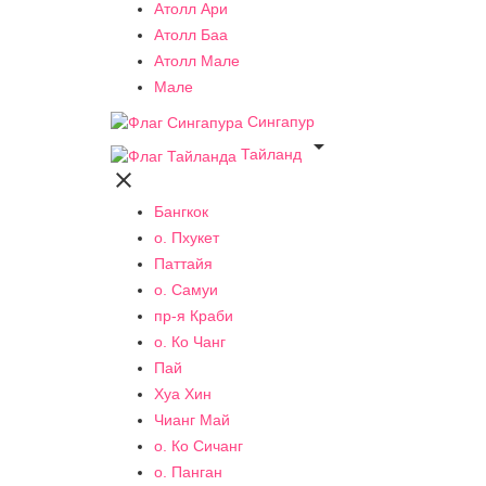
Атолл Ари
Атолл Баа
Атолл Мале
Мале
Сингапур

Тайланд

Бангкок
о. Пхукет
Паттайя
о. Самуи
пр-я Краби
о. Ко Чанг
Пай
Хуа Хин
Чианг Май
о. Ко Сичанг
о. Панган