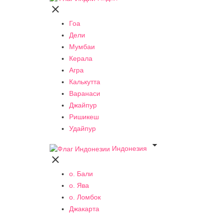

Гоа
Дели
Мумбаи
Керала
Агра
Калькутта
Варанаси
Джайпур
Ришикеш
Удайпур

Индонезия

о. Бали
о. Ява
о. Ломбок
Джакарта