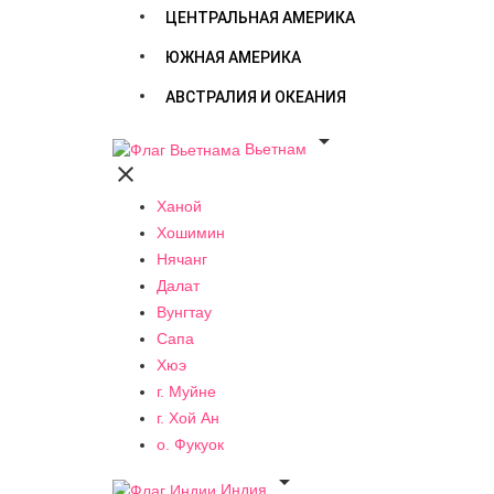
ЦЕНТРАЛЬНАЯ АМЕРИКА
ЮЖНАЯ АМЕРИКА
АВСТРАЛИЯ И ОКЕАНИЯ

Вьетнам

Ханой
Хошимин
Нячанг
Далат
Вунгтау
Сапа
Хюэ
г. Муйне
г. Хой Ан
о. Фукуок

Индия