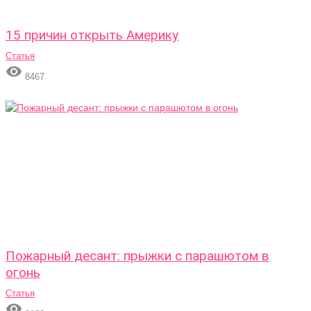
15 причин открыть Америку
Статья

8467
Пожарный десант: прыжки с парашютом в
огонь
Статья
