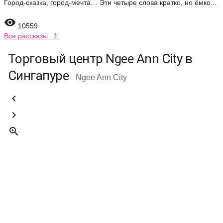
Город-сказка, город-мечта… Эти четыре слова кратко, но ёмко...

10559
Все рассказы 1
Торговый центр Ngee Ann City в
Сингапуре
Ngee Ann City


