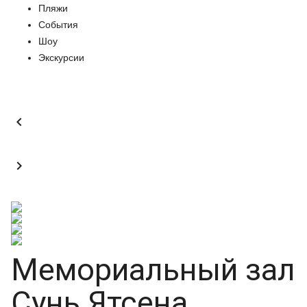
Пляжи
События
Шоу
Экскурсии


Мемориальный зал
Сунь Ятсена