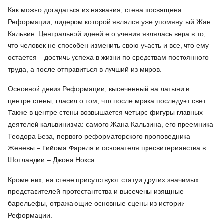
Как можно догадаться из названия, стена посвящена
Реформации, лидером которой являлся уже упомянутый Жан
Кальвин. Центральной идеей его учения являлась вера в то,
что человек не способен изменить свою участь и все, что ему
остается – достичь успеха в жизни по средствам постоянного
труда, а после отправиться в лучший из миров.
Основной девиз Реформации, высеченный на латыни в
центре стены, гласил о том, что после мрака последует свет.
Также в центре стены возвышается четыре фигуры главных
деятелей кальвинизма: самого Жана Кальвина, его преемника
Теодора Беза, первого реформаторского проповедника
Женевы – Гийома Фареля и основателя пресвитерианства в
Шотландии – Джона Нокса.
Кроме них, на стене присутствуют статуи других значимых
представителей протестантства и высечены изящные
барельефы, отражающие основные сцены из истории
Реформации.