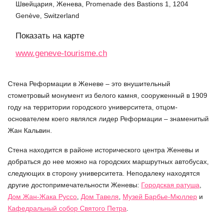
Швейцария, Женева, Promenade des Bastions 1, 1204
Genève, Switzerland
Показать на карте
www.geneve-tourisme.ch
Стена Реформации в Женеве – это внушительный
стометровый монумент из белого камня, сооруженный в 1909
году на территории городского университета, отцом-
основателем коего являлся лидер Реформации – знаменитый
Жан Кальвин.
Стена находится в районе исторического центра Женевы и
добраться до нее можно на городских маршрутных автобусах,
следующих в сторону университета. Неподалеку находятся
другие достопримечательности Женевы:
Городская ратуша
,
Дом Жан-Жака Руссо
,
Дом Тавеля
,
Музей Барбье-Мюллер
и
Кафедральный собор Святого Петра
.