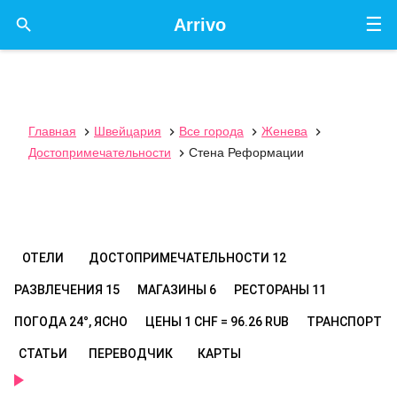
☰

Arrivo
Главная
Швейцария
Все города
Женева




Достопримечательности
Стена Реформации

ОТЕЛИ
ДОСТОПРИМЕЧАТЕЛЬНОСТИ
12
РАЗВЛЕЧЕНИЯ
15
МАГАЗИНЫ
6
РЕСТОРАНЫ
11
ПОГОДА
24°, ЯСНО
ЦЕНЫ
1 CHF = 96.26 RUB
ТРАНСПОРТ
СТАТЬИ
ПЕРЕВОДЧИК
КАРТЫ
