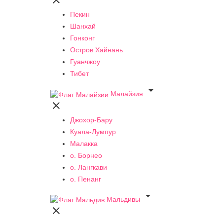

Пекин
Шанхай
Гонконг
Остров Хайнань
Гуанчжоу
Тибет

Малайзия

Джохор-Бару
Куала-Лумпур
Малакка
о. Борнео
о. Лангкави
о. Пенанг

Мальдивы
