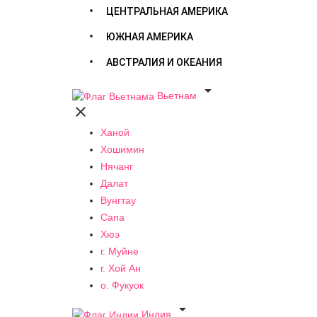
ЦЕНТРАЛЬНАЯ АМЕРИКА
ЮЖНАЯ АМЕРИКА
АВСТРАЛИЯ И ОКЕАНИЯ

Вьетнам

Ханой
Хошимин
Нячанг
Далат
Вунгтау
Сапа
Хюэ
г. Муйне
г. Хой Ан
о. Фукуок

Индия