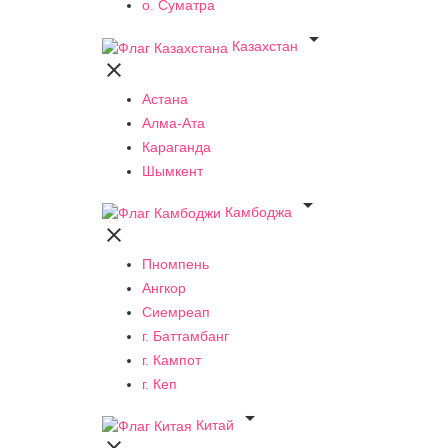
о. Суматра

Казахстан

Астана
Алма-Ата
Караганда
Шымкент

Камбоджа

Пномпень
Ангкор
Сиемреап
г. Баттамбанг
г. Кампот
г. Кеп

Китай