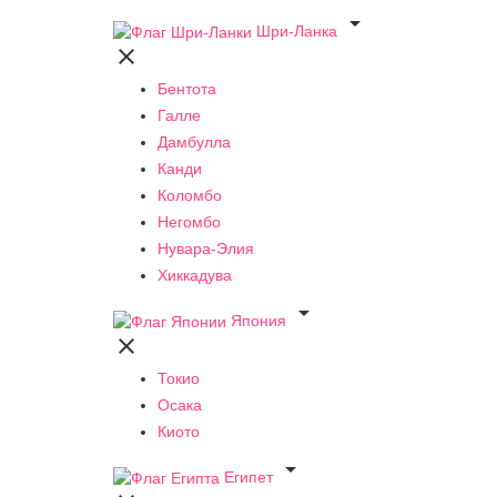

Шри-Ланка

Бентота
Галле
Дамбулла
Канди
Коломбо
Негомбо
Нувара-Элия
Хиккадува

Япония

Токио
Осака
Киото

Египет