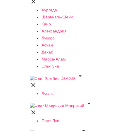

Хургада
Шарм-эль-Шейх
Каир
Александрия
Луксор
Асуан
Дахаб
Марса-Алам
Эль-Гуна

Замбия

Лусака

Маврикий

Порт-Луи
