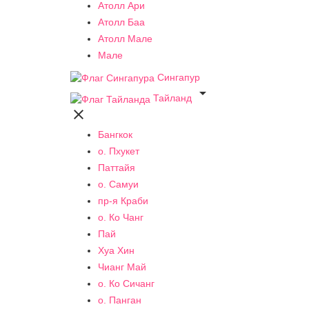
Атолл Ари
Атолл Баа
Атолл Мале
Мале
Сингапур

Тайланд

Бангкок
о. Пхукет
Паттайя
о. Самуи
пр-я Краби
о. Ко Чанг
Пай
Хуа Хин
Чианг Май
о. Ко Сичанг
о. Панган