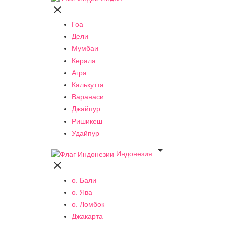

Гоа
Дели
Мумбаи
Керала
Агра
Калькутта
Варанаси
Джайпур
Ришикеш
Удайпур

Индонезия

о. Бали
о. Ява
о. Ломбок
Джакарта