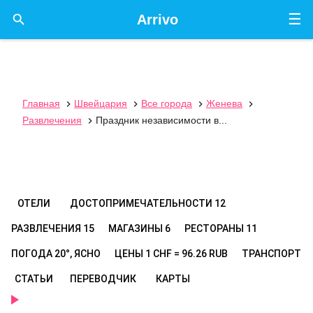
☰

Arrivo
Главная
Швейцария
Все города
Женева




Развлечения
Праздник независимости в...

ОТЕЛИ
ДОСТОПРИМЕЧАТЕЛЬНОСТИ
12
РАЗВЛЕЧЕНИЯ
15
МАГАЗИНЫ
6
РЕСТОРАНЫ
11
ПОГОДА
20°, ЯСНО
ЦЕНЫ
1 CHF = 96.26 RUB
ТРАНСПОРТ
СТАТЬИ
ПЕРЕВОДЧИК
КАРТЫ
