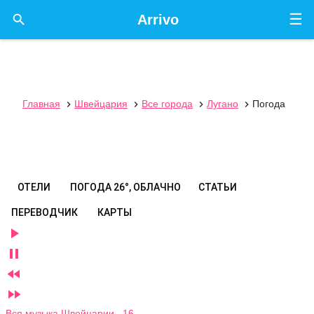
☰

Arrivo
Главная
Швейцария
Все города
Лугано
Погода




ОТЕЛИ
ПОГОДА
26°, ОБЛАЧНО
СТАТЬИ
ПЕРЕВОДЧИК
КАРТЫ




Вся музыка Швейцарии 16