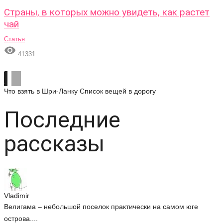
Страны, в которых можно увидеть, как растет
чай
Статья

41331
Что взять в Шри-Ланку
Список вещей в дорогу
Последние
рассказы
Vladimir
Велигама – небольшой поселок практически на самом юге
острова....