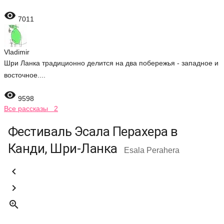

7011
Vladimir
Шри Ланка традиционно делится на два побережья - западное и
восточное....

9598
Все рассказы 2
Фестиваль Эсала Перахера в
Канди, Шри-Ланка
Esala Perahera


