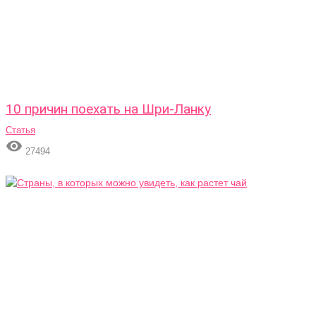
10 причин поехать на Шри-Ланку
Статья

27494