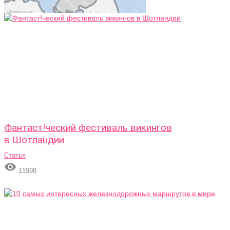
Фантаст!ческий фестиваль викингов
в Шотландии
Статья

11998