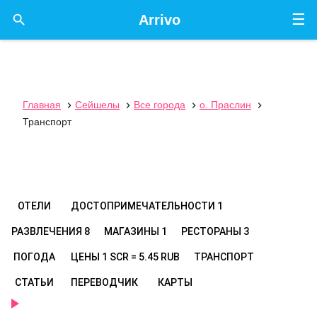
☰

Arrivo
Главная
Сейшелы
Все города
о. Праслин




Транспорт
ОТЕЛИ
ДОСТОПРИМЕЧАТЕЛЬНОСТИ
1
РАЗВЛЕЧЕНИЯ
8
МАГАЗИНЫ
1
РЕСТОРАНЫ
3
ПОГОДА
ЦЕНЫ
1 SCR = 5.45 RUB
ТРАНСПОРТ
СТАТЬИ
ПЕРЕВОДЧИК
КАРТЫ
