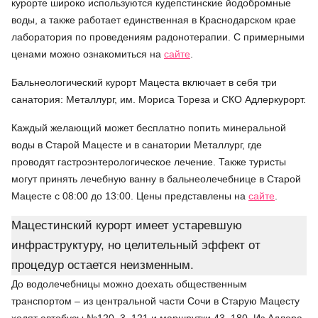
курорте широко используются кудепстинские йодобромные
воды, а также работает единственная в Краснодарском крае
лаборатория по проведениям радонотерапии. С примерными
ценами можно ознакомиться на
сайте
.
Бальнеологический курорт Мацеста включает в себя три
санатория: Металлург, им. Мориса Тореза и СКО Адлеркурорт.
Каждый желающий может бесплатно попить минеральной
воды в Старой Мацесте и в санатории Металлург, где
проводят гастроэнтерологическое лечение. Также туристы
могут принять лечебную ванну в бальнеолечебнице в Старой
Мацесте с 08:00 до 13:00. Цены представлены на
сайте
.
Мацестинский курорт имеет устаревшую
инфраструктуру, но целительный эффект от
процедур остается неизменным.
До водолечебницы можно доехать общественным
транспортом – из центральной части Сочи в Старую Мацесту
ходят автобусы №120, 3, 121 и маршрутки 43, 180. Из Адлера