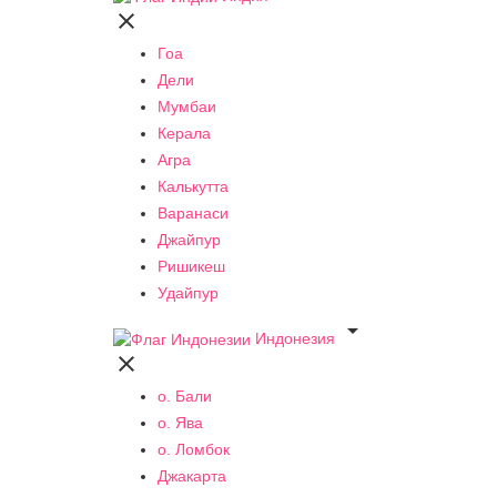

Гоа
Дели
Мумбаи
Керала
Агра
Калькутта
Варанаси
Джайпур
Ришикеш
Удайпур

Индонезия

о. Бали
о. Ява
о. Ломбок
Джакарта