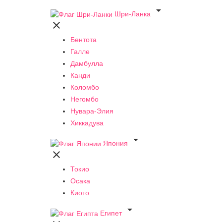

Шри-Ланка

Бентота
Галле
Дамбулла
Канди
Коломбо
Негомбо
Нувара-Элия
Хиккадува

Япония

Токио
Осака
Киото

Египет