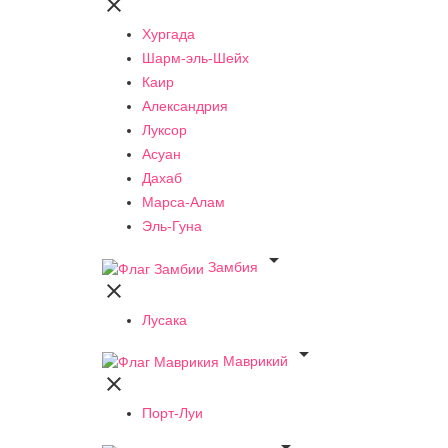

Хургада
Шарм-эль-Шейх
Каир
Александрия
Луксор
Асуан
Дахаб
Марса-Алам
Эль-Гуна

Замбия

Лусака

Маврикий

Порт-Луи
