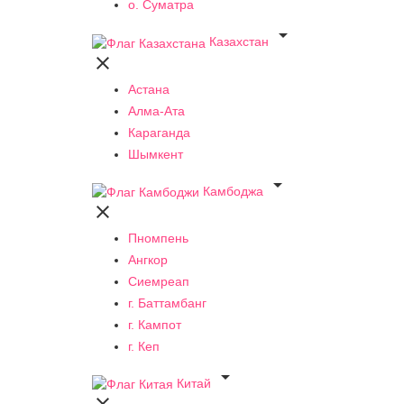
о. Суматра

Казахстан

Астана
Алма-Ата
Караганда
Шымкент

Камбоджа

Пномпень
Ангкор
Сиемреап
г. Баттамбанг
г. Кампот
г. Кеп

Китай