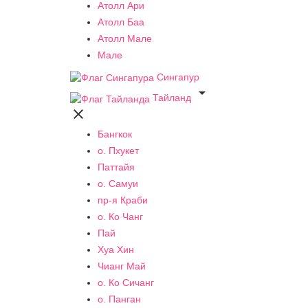
Атолл Ари
Атолл Баа
Атолл Мале
Мале
Сингапур

Тайланд

Бангкок
о. Пхукет
Паттайя
о. Самуи
пр-я Краби
о. Ко Чанг
Пай
Хуа Хин
Чианг Май
о. Ко Сичанг
о. Панган