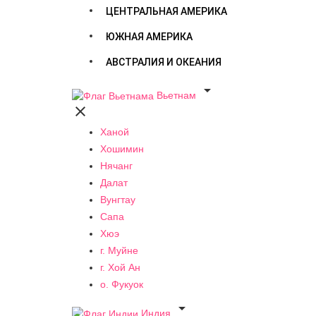
ЦЕНТРАЛЬНАЯ АМЕРИКА
ЮЖНАЯ АМЕРИКА
АВСТРАЛИЯ И ОКЕАНИЯ

Вьетнам

Ханой
Хошимин
Нячанг
Далат
Вунгтау
Сапа
Хюэ
г. Муйне
г. Хой Ан
о. Фукуок

Индия