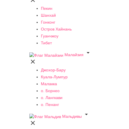

Пекин
Шанхай
Гонконг
Остров Хайнань
Гуанчжоу
Тибет

Малайзия

Джохор-Бару
Куала-Лумпур
Малакка
о. Борнео
о. Лангкави
о. Пенанг

Мальдивы
