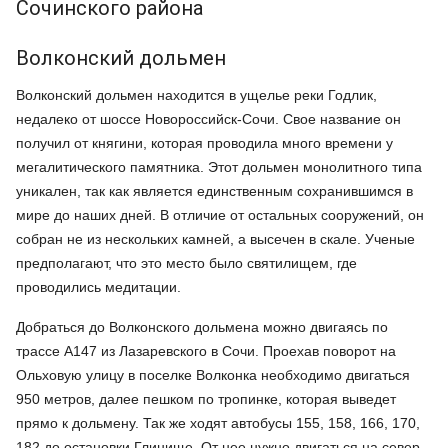
Сочинского района
Волконский дольмен
Волконский дольмен находится в ущелье реки Годлик,
недалеко от шоссе Новороссийск-Сочи. Свое название он
получил от княгини, которая проводила много времени у
мегалитического памятника. Этот дольмен монолитного типа
уникален, так как является единственным сохранившимся в
мире до наших дней. В отличие от остальных сооружений, он
собран не из нескольких камней, а высечен в скале. Ученые
предполагают, что это место было святилищем, где
проводились медитации.
Добраться до Волконского дольмена можно двигаясь по
трассе А147 из Лазаревского в Сочи. Проехав поворот на
Ольховую улицу в поселке Волконка необходимо двигаться
950 метров, далее пешком по тропинке, которая выведет
прямо к дольмену. Так же ходят автобусы 155, 158, 166, 170,
182 до остановки Глинище. От нее нужно двигаться на север