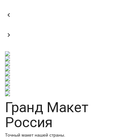


Гранд Макет
Россия
Точный макет нашей страны.