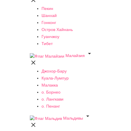

Пекин
Шанхай
Гонконг
Остров Хайнань
Гуанчжоу
Тибет

Малайзия

Джохор-Бару
Куала-Лумпур
Малакка
о. Борнео
о. Лангкави
о. Пенанг

Мальдивы
