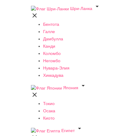

Шри-Ланка

Бентота
Галле
Дамбулла
Канди
Коломбо
Негомбо
Нувара-Элия
Хиккадува

Япония

Токио
Осака
Киото

Египет