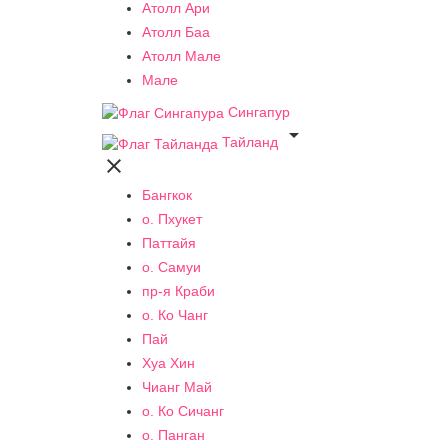
Атолл Ари
Атолл Баа
Атолл Мале
Мале
Сингапур

Тайланд

Бангкок
о. Пхукет
Паттайя
о. Самуи
пр-я Краби
о. Ко Чанг
Пай
Хуа Хин
Чианг Май
о. Ко Сичанг
о. Панган