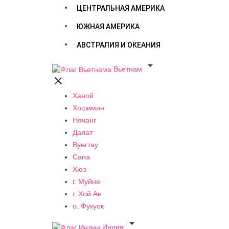
ЦЕНТРАЛЬНАЯ АМЕРИКА
ЮЖНАЯ АМЕРИКА
АВСТРАЛИЯ И ОКЕАНИЯ

Вьетнам

Ханой
Хошимин
Нячанг
Далат
Вунгтау
Сапа
Хюэ
г. Муйне
г. Хой Ан
о. Фукуок

Индия