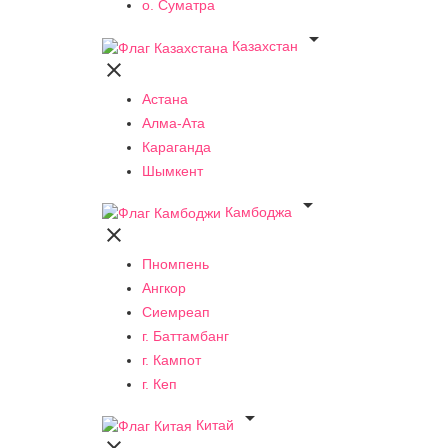
о. Суматра

Казахстан

Астана
Алма-Ата
Караганда
Шымкент

Камбоджа

Пномпень
Ангкор
Сиемреап
г. Баттамбанг
г. Кампот
г. Кеп

Китай