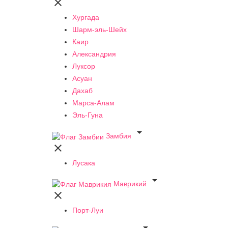

Хургада
Шарм-эль-Шейх
Каир
Александрия
Луксор
Асуан
Дахаб
Марса-Алам
Эль-Гуна

Замбия

Лусака

Маврикий

Порт-Луи
