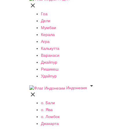

Гоа
Дели
Мумбаи
Керала
Агра
Калькутта
Варанаси
Джайпур
Ришикеш
Удайпур

Индонезия

о. Бали
о. Ява
о. Ломбок
Джакарта