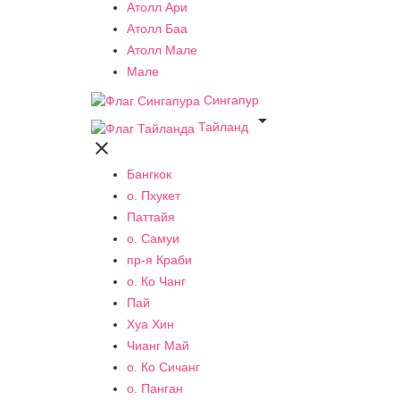
Атолл Ари
Атолл Баа
Атолл Мале
Мале
Сингапур

Тайланд

Бангкок
о. Пхукет
Паттайя
о. Самуи
пр-я Краби
о. Ко Чанг
Пай
Хуа Хин
Чианг Май
о. Ко Сичанг
о. Панган