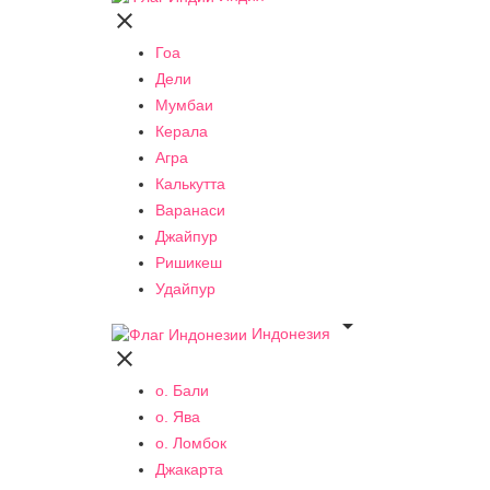

Гоа
Дели
Мумбаи
Керала
Агра
Калькутта
Варанаси
Джайпур
Ришикеш
Удайпур

Индонезия

о. Бали
о. Ява
о. Ломбок
Джакарта