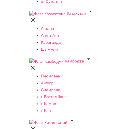
о. Суматра

Казахстан

Астана
Алма-Ата
Караганда
Шымкент

Камбоджа

Пномпень
Ангкор
Сиемреап
г. Баттамбанг
г. Кампот
г. Кеп

Китай