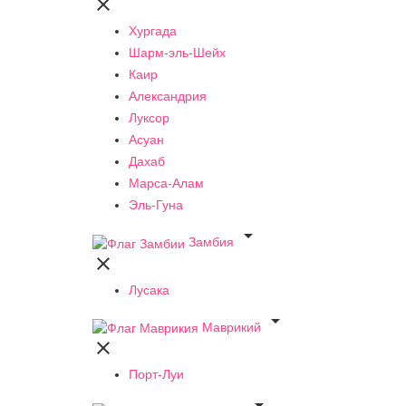

Хургада
Шарм-эль-Шейх
Каир
Александрия
Луксор
Асуан
Дахаб
Марса-Алам
Эль-Гуна

Замбия

Лусака

Маврикий

Порт-Луи
