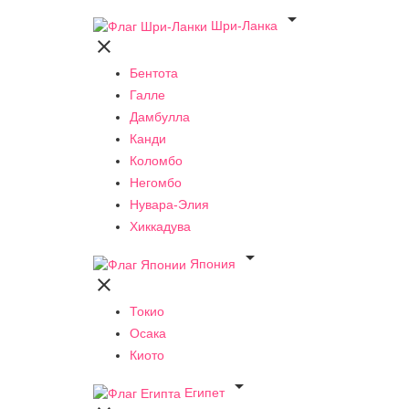

Шри-Ланка

Бентота
Галле
Дамбулла
Канди
Коломбо
Негомбо
Нувара-Элия
Хиккадува

Япония

Токио
Осака
Киото

Египет