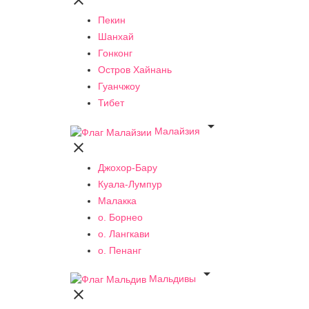

Пекин
Шанхай
Гонконг
Остров Хайнань
Гуанчжоу
Тибет

Малайзия

Джохор-Бару
Куала-Лумпур
Малакка
о. Борнео
о. Лангкави
о. Пенанг

Мальдивы
